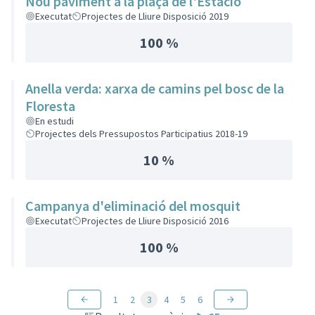
Nou paviment a la plaça de l'Estació
Executat
Projectes de Lliure Disposició 2019
100 %
Anella verda: xarxa de camins pel bosc de la
Floresta
En estudi
Projectes dels Pressupostos Participatius 2018-19
10 %
Campanya d'eliminació del mosquit
Executat
Projectes de Lliure Disposició 2016
100 %
1
2
3
4
5
6