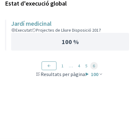
Estat d'execució global
Jardí medicinal
Executat
Projectes de Lliure Disposició 2017
100 %
1
…
4
5
6
Resultats per pàgina:
100