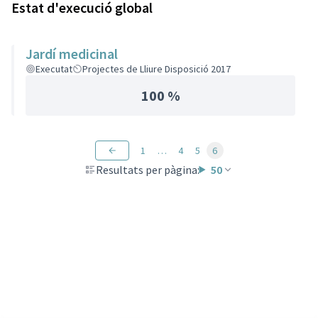
Estat d'execució global
Jardí medicinal
Executat
Projectes de Lliure Disposició 2017
100 %
1
…
4
5
6
Resultats per pàgina:
50