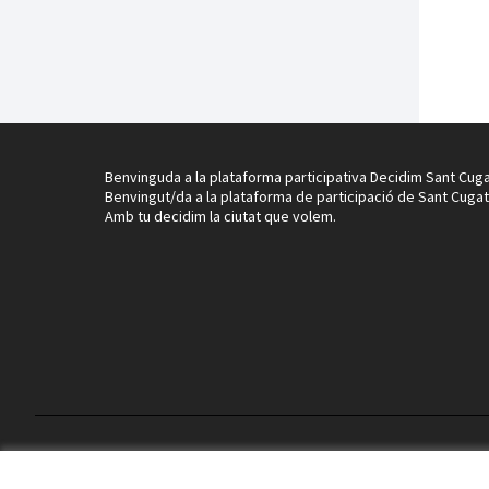
Benvinguda a la plataforma participativa Decidim Sant Cuga
Benvingut/da a la plataforma de participació de Sant Cugat
Amb tu decidim la ciutat que volem.
Termes i condicions d'ús
Configuració de les galetes