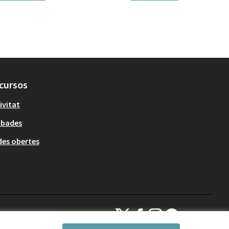
cursos
ivitat
obades
es obertes
Decidim Sant Cugat a X
Decidim Sant Cugat a Facebook
Decidim Sant Cugat a Inst
Decidim Sant Cugat a
(Enllaç extern)
(Enllaç extern)
(Enllaç extern)
(Enllaç extern)