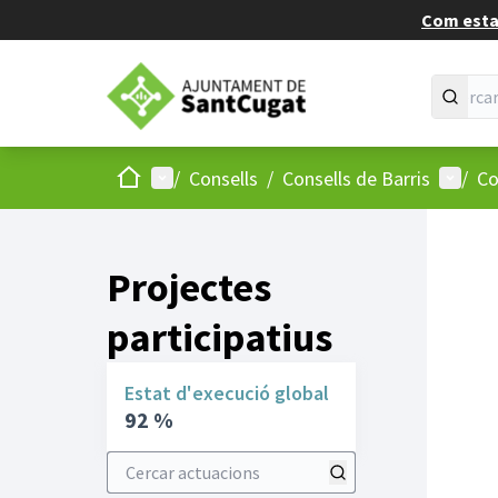
Com estan
Inici
Menú principal
Menú d
/
Consells
/
Consells de Barris
/
Co
Projectes
participatius
Estat d'execució global
92 %
Cercar actuacions