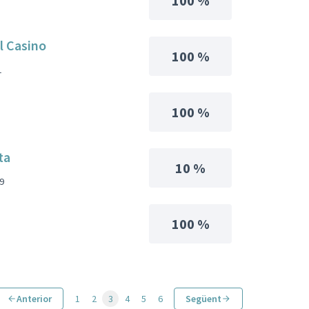
100 %
l Casino
100 %
1
100 %
ta
10 %
9
100 %
Anterior
1
2
3
4
5
6
Següent