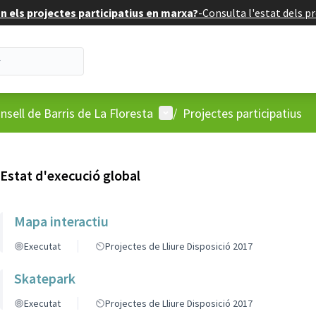
 els projectes participatius en marxa?
-
Consulta l'estat dels pr
'usuari
Menú d'usuari
nsell de Barris de La Floresta
/
Projectes participatius
Estat d'execució global
Mapa interactiu
Executat
Projectes de Lliure Disposició 2017
Skatepark
Executat
Projectes de Lliure Disposició 2017