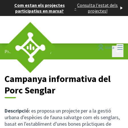
Com estan els projectes
Consulta l'estat dels
-
participatius en marxa?
projectes!
Menú
Entra
Menú p
Projectes participatius
/
Campanya informativa del
Porc Senglar
Descripció:
es proposa un projecte per a la gestió
urbana d'espècies de fauna salvatge com els senglars,
basat en l'establiment d'unes bones pràctiques de