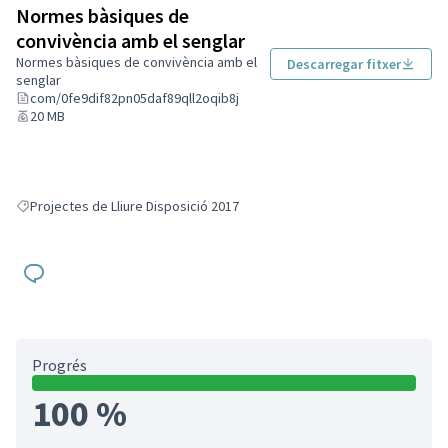
Normes bàsiques de
convivència amb el senglar
Normes bàsiques de convivència amb el
Descarregar fitxer
senglar
com/0fe9dif82pn05daf89qll2oqib8j
20 MB
Projectes de Lliure Disposició 2017
Resultats en filtrar per: Projectes de Lliure Disposició 2017
Progrés
100 %