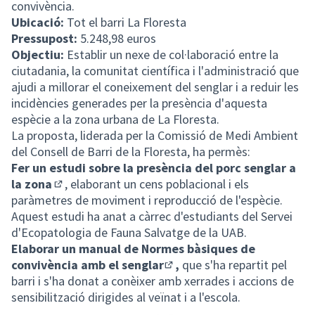
convivència.
Ubicació:
Tot el barri La Floresta
Pressupost:
5.248,98 euros
Objectiu:
Establir un nexe de col·laboració entre la
ciutadania, la comunitat científica i l'administració que
ajudi a millorar el coneixement del senglar i a reduir les
incidències generades per la presència d'aquesta
espècie a la zona urbana de La Floresta.
La proposta, liderada per la Comissió de Medi Ambient
del Consell de Barri de la Floresta, ha permès:
Fer un
estudi sobre la presència del porc senglar a
la zona
, elaborant un cens poblacional i els
(Enllaç extern)
paràmetres de moviment i reproducció de l'espècie.
Aquest estudi ha anat a càrrec d'estudiants del Servei
d'Ecopatologia de Fauna Salvatge de la UAB.
Elaborar un manual de
Normes bàsiques de
convivència amb el senglar
,
que s'ha repartit pel
(Enllaç extern)
barri i s'ha donat a conèixer amb xerrades i accions de
sensibilització dirigides al veïnat i a l'escola.