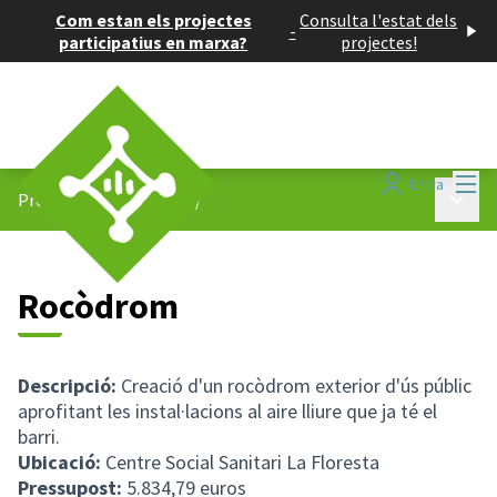
Com estan els projectes
Consulta l'estat dels
-
participatius en marxa?
projectes!
Menú
Entra
Menú p
Projectes participatius
/
Rocòdrom
Descripció:
Creació d'un rocòdrom exterior d'ús públic
aprofitant les instal·lacions al aire lliure que ja té el
barri.
Ubicació:
Centre Social Sanitari La Floresta
Pressupost:
5.834,79 euros