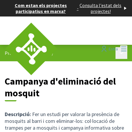
Com estan els projectes
Consulta l'estat dels
-
participatius en marxa?
projectes!
Menú
Entra
Menú p
Projectes participatius
/
Campanya d'eliminació del
mosquit
Descripció:
Fer un estudi per valorar la presència de
mosquits al barri i com eliminar-los: col·locació de
trampes per a mosquits i campanya informativa sobre