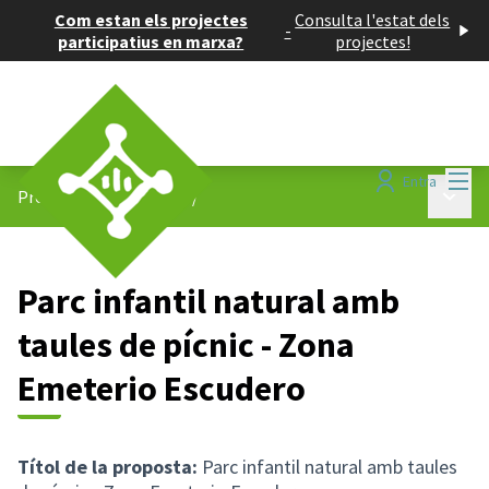
Com estan els projectes
Consulta l'estat dels
-
participatius en marxa?
projectes!
Menú
Entra
Menú p
Projectes participatius
/
Parc infantil natural amb
taules de pícnic - Zona
Emeterio Escudero
Títol de la proposta:
Parc infantil natural amb taules