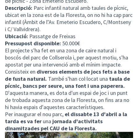
de pícnic - Zona Emeterio Escudero.
Descripció:
Parc infantil natural amb taules de pícnic,
ubicat en la zona est de la Floresta, on no hi ha cap parc
infantil (Àmbit de l’Av. Emeterio Escudero, C/Montseny
i C/ Vallvidrera).
Ubicació:
Passatge de Freixas
Pressupost disponible:
50.000€
El projecte s'ha fet en una zona de caire natural i
boscós del parc de Collserola i, per aquest motiu, s'ha
apostat per una intervenció amb el mínim impacte.
Consisteix en
diversos elements de jocs fets a base
de fusta natural.
També s'han col·locat una
taula de
pícnic, bancs per seure, una font i una paperera.
D'aquesta manera, es dota d'un espai de joc i un punt
de trobada aquesta zona de la Floresta, on fins ara no
hi havia espais d'aquestes característiques.
Per inaugurar el nou parc,
el dissabte 13 d'abril a la
tarda es va fer
una
jornada d'activitats
dinamitzades pel CAU de la Floresta.