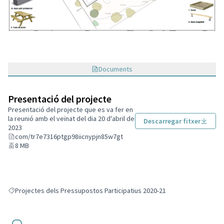
Documents
Presentació del projecte
Presentació del projecte que es va fer en
la reunió amb el veïnat del dia 20 d'abril de
Descarregar fitxer
2023
com/tr7e7316ptgp98iicnypjn85w7gt
8 MB
Projectes dels Pressupostos Participatius 2020-21
Resultats en filtrar per: Projectes dels Pressupostos Participatius 2020-