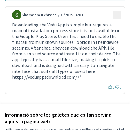
Shameem Akhter
21/08/2025 16:03
Comentari 4135
Downloading the Vedu App is simple but requires a
manual installation process since it is not available on
the Google Play Store. Users first need to enable the
“Install from unknown sources” option in their device
settings. After that, they can download the APK file
from a trusted source and install it on their device. The
app typically has a small file size, making it quick to
download, and is designed with an easy-to-navigate
interface that suits all types of users here
https://veduappsdownload.com/
(Enllaç extern)
0
0
Referència: SCG-RESU-2021-10-258
Versió 26
(de 26)
veure altres versions
Informació sobre les galetes que es fan servir a
aquesta pàgina web
Utilitzem galetes en el nostre lloc web per a millorar el rendiment i el