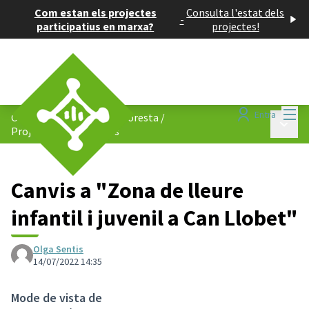
Com estan els projectes
Consulta l'estat dels
-
participatius en marxa?
projectes!
Menú
Entra
Consell de Barris de La Floresta
/
Menú p
Projectes participatius
Canvis a "Zona de lleure
infantil i juvenil a Can Llobet"
Olga Sentis
14/07/2022 14:35
Mode de vista de