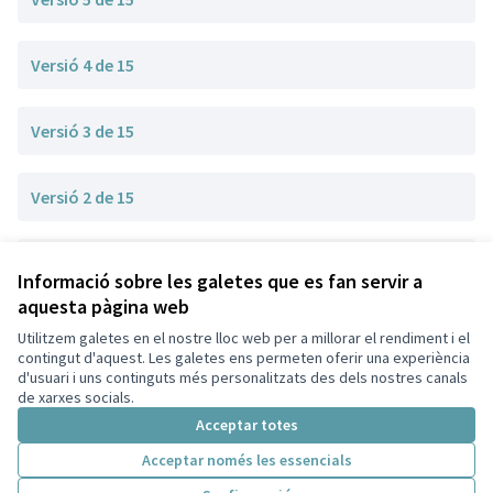
Versió 4 de 15
Versió 3 de 15
Versió 2 de 15
Versió 1 de 15
Informació sobre les galetes que es fan servir a
aquesta pàgina web
Utilitzem galetes en el nostre lloc web per a millorar el rendiment i el
Termes i condicions d'ús
contingut d'aquest. Les galetes ens permeten oferir una experiència
Configuració de les galetes
d'usuari i uns continguts més personalitzats des dels nostres canals
Decidim Sant Cugat a X
Decidim Sant Cugat a Facebook
Decidim Sant Cugat a Instagram
Decidim Sant Cugat a GitHub
de xarxes socials.
(Enllaç extern)
(Enllaç extern)
(Enllaç extern)
(Enllaç extern)
Acceptar totes
Acceptar només les essencials
Amb llicènc
(Enllaç exte