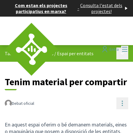
Com estan els projectes
Consulta l'estat dels
-
participatius en marxa?
projectes!
Menú
Entra
Menú p
Taula dels Horts Urbans
/
Espai per entitats
Tenim material per compartir
Cont
Debat oficial
En aquest espai oferim o bé demanem materials, eines
o maquinària que posem a disposició de les entitats.