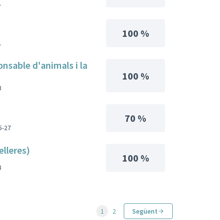
1
100 %
1
nsable d'animals i la
100 %
3
70 %
5-27
elleres)
100 %
3
1
2
Següent