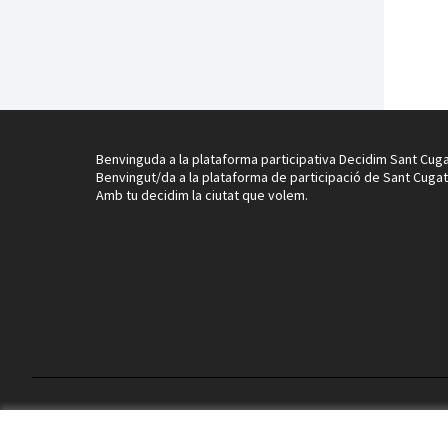
Benvinguda a la plataforma participativa Decidim Sant Cuga
Benvingut/da a la plataforma de participació de Sant Cugat
Amb tu decidim la ciutat que volem.
Termes i condicions d'ús
Configuració de les galetes