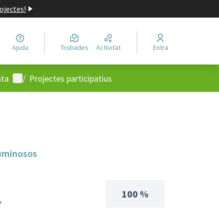
ojectes!
Ajuda
Trobades
Activitat
Entra
Menú d'usuari
ata
/
Projectes participatius
luminosos
100 %
7