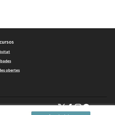
cursos
ivitat
obades
es obertes
Decidim Sant Cugat a X
Decidim Sant Cugat a Facebook
Decidim Sant Cugat a Inst
Decidim Sant Cugat a
(Enllaç extern)
(Enllaç extern)
(Enllaç extern)
(Enllaç extern)