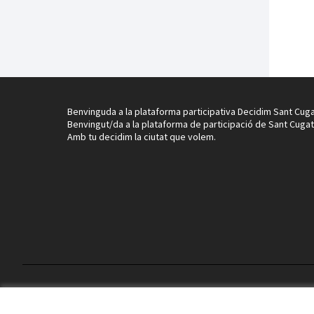
Benvinguda a la plataforma participativa Decidim Sant Cuga
Benvingut/da a la plataforma de participació de Sant Cugat
Amb tu decidim la ciutat que volem.
Termes i condicions d'ús
Configuració de les galetes