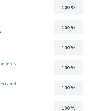
100 %
1
100 %
9
100 %
1
pelleres
100 %
1
tercanvi
100 %
1
100 %