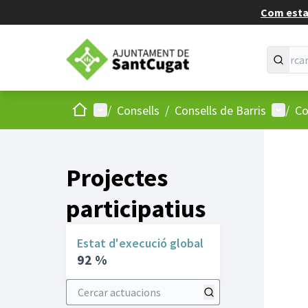
Com estan
Inici
Menú principal
Menú d
/
Consells
/
Consells de Barris
/
Co
Projectes
participatius
Estat d'execució global
92 %
Cercar actuacions