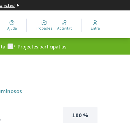
ojectes!
Ajuda
Trobades
Activitat
Entra
Menú d'usuari
ata
/
Projectes participatius
luminosos
100 %
7