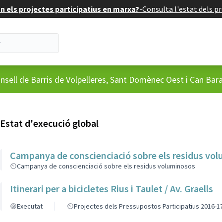
 els projectes participatius en marxa?
-
Consulta l'estat dels pr
'usuari
nsell de Barris de Volpelleres, Sant Domènec Oest i Can Bar
Estat d'execució global
Campanya de conscienciació sobre els residus vo
Campanya de conscienciació sobre els residus voluminosos
Itinerari per a bicicletes Rius i Taulet / Av. Graells
Executat
Projectes dels Pressupostos Participatius 2016-1