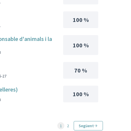
1
100 %
1
nsable d'animals i la
100 %
3
70 %
5-27
elleres)
100 %
3
1
2
Següent