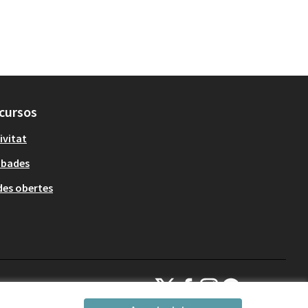
cursos
ivitat
obades
es obertes
Decidim Sant Cugat a X
Decidim Sant Cugat a Facebook
Decidim Sant Cugat a Inst
Decidim Sant Cugat a
(Enllaç extern)
(Enllaç extern)
(Enllaç extern)
(Enllaç extern)